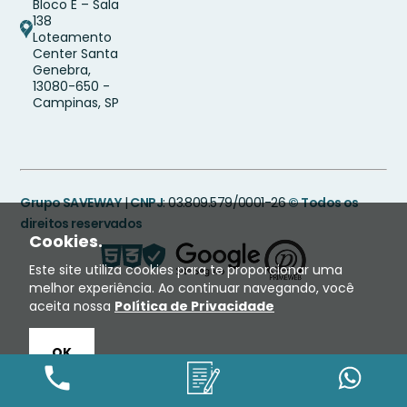
Bloco E – Sala
138
Loteamento
Center Santa
Genebra,
13080-650 -
Campinas, SP
Grupo SAVEWAY
|
CNPJ
: 03.809.579/0001-26
© Todos os
direitos reservados
Cookies.
Este site utiliza cookies para te proporcionar uma
melhor experiência. Ao continuar navegando, você
aceita nossa
Política de Privacidade
OK