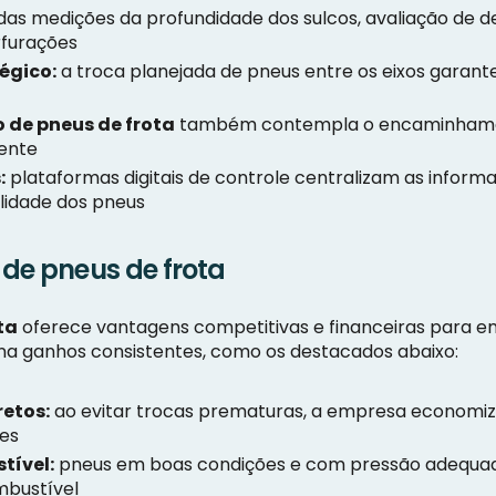
das medições da profundidade dos sulcos, avaliação de de
rfurações
égico:
a troca planejada de pneus entre os eixos garan
 de pneus de frota
também contempla o encaminhamen
nente
:
plataformas digitais de controle centralizam as informa
ilidade dos pneus
 de pneus de frota
ta
oferece vantagens competitivas e financeiras para e
na ganhos consistentes, como os destacados abaixo:
retos:
ao evitar trocas prematuras, a empresa economiza
ões
tível:
pneus em boas condições e com pressão adequad
mbustível