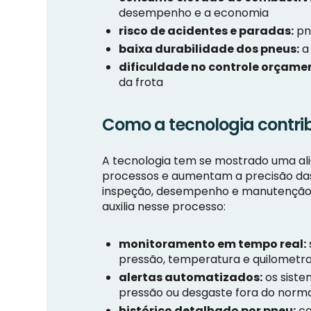
desempenho e a economia
risco de acidentes e paradas:
pn
baixa durabilidade dos pneus:
a 
dificuldade no controle orçamen
da frota
Como a tecnologia contrib
A tecnologia tem se mostrado uma al
processos e aumentam a precisão das 
inspeção, desempenho e manutenção d
auxilia nesse processo:
monitoramento em tempo real:
pressão, temperatura e quilomet
alertas automatizados:
os siste
pressão ou desgaste fora do norm
histórico detalhado por pneu:
ca