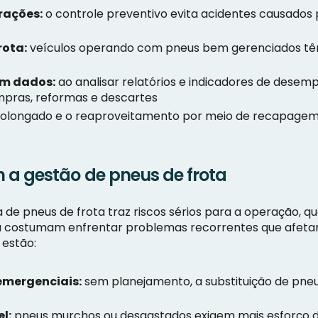
rações:
o controle preventivo evita acidentes causados 
rota:
veículos operando com pneus bem gerenciados t
em dados:
ao analisar relatórios e indicadores de desem
mpras, reformas e descartes
rolongado e o reaproveitamento por meio de recapagem
 a gestão de pneus de frota
de pneus de frota traz riscos sérios para a operação, qu
costumam enfrentar problemas recorrentes que afetam a
 estão:
emergenciais:
sem planejamento, a substituição de pne
l:
pneus murchos ou desgastados exigem mais esforço