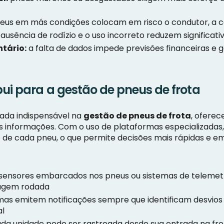
eus em más condições colocam em risco o condutor, a 
ausência de rodízio e o uso incorreto reduzem significa
tário:
a falta de dados impede previsões financeiras e g
ui para a gestão de pneus de frota
iada indispensável na
gestão de pneus de frota
, ofere
informações. Com o uso de plataformas especializadas, 
e cada pneu, o que permite decisões mais rápidas e e
sensores embarcados nos pneus ou sistemas de telemet
ragem rodada
mas emitem notificações sempre que identificam desvio
al
da unidade pode ser rastreada desde sua entrada na fro