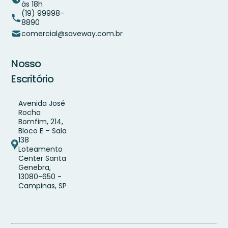
às 18h
(19) 99998-
8890
comercial@saveway.com.br
Nosso
Escritório
Avenida José
Rocha
Bomfim, 214,
Bloco E – Sala
138
Loteamento
Center Santa
Genebra,
13080-650 -
Campinas, SP