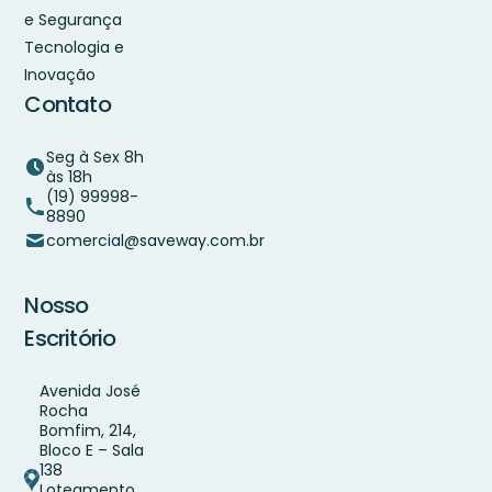
e Segurança
Tecnologia e
Inovação
Contato
Seg à Sex 8h
às 18h
(19) 99998-
8890
comercial@saveway.com.br
Nosso
Escritório
Avenida José
Rocha
Bomfim, 214,
Bloco E – Sala
138
Loteamento