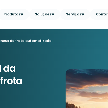
Produtos
Soluções
Serviços
Conta
 pneus de frota automatizada
I da
frota