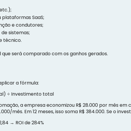
etc.);
u plataformas SaaS;
nção e condutores;
 de sistemas;
e técnico.
tal que será comparado com os ganhos gerados.
licar a fórmula:
al) ÷ Investimento total
tomação, a empresa economizou R$ 28.000 por mês em cu
2.000/mês. Em 12 meses, isso soma R$ 384.000. Se o invest
 2,84 → ROI de 284%