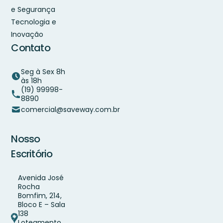
e Segurança
Tecnologia e
Inovação
Contato
Seg à Sex 8h
às 18h
(19) 99998-
8890
comercial@saveway.com.br
Nosso
Escritório
Avenida José
Rocha
Bomfim, 214,
Bloco E – Sala
138
Loteamento