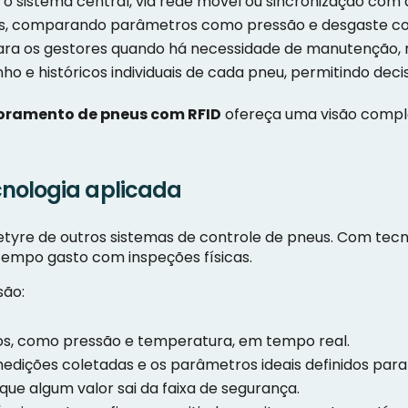
 sistema central, via rede móvel ou sincronização com di
s, comparando parâmetros como pressão e desgaste co
ra os gestores quando há necessidade de manutenção, ro
o e históricos individuais de cada pneu, permitindo dec
oramento de pneus com RFID
ofereça uma visão comple
nologia aplicada
tyre de outros sistemas de controle de pneus. Com tecno
 tempo gasto com inspeções físicas.
são:
cos, como pressão e temperatura, em tempo real.
ições coletadas e os parâmetros ideais definidos para 
que algum valor sai da faixa de segurança.