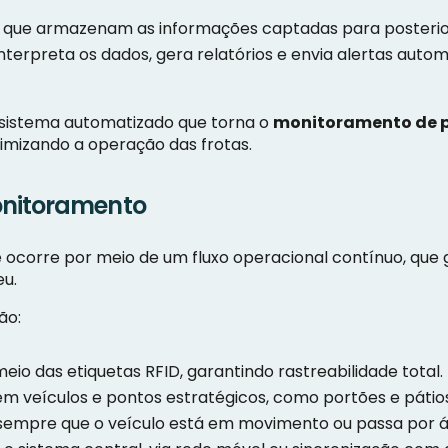
 que armazenam as informações captadas para posterior 
nterpreta os dados, gera relatórios e envia alertas aut
istema automatizado que torna o
monitoramento de p
timizando a operação das frotas.
onitoramento
 ocorre por meio de um fluxo operacional contínuo, q
eu.
ão:
meio das etiquetas RFID, garantindo rastreabilidade total.
 em veículos e pontos estratégicos, como portões e páti
 sempre que o veículo está em movimento ou passa por ár