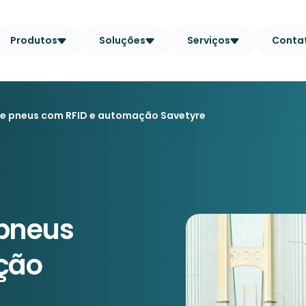
Produtos
Soluções
Serviços
Conta
e pneus com RFID e automação Savetyre
pneus
ção