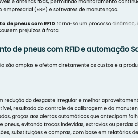
móveis e antenas fixas, permitindo monitoramento cont
o empresarial (ERP) e softwares de manutenção.
o de pneus com RFID
torna-se um processo dinâmico, in
causem prejuízos à frota.
nto de pneus com RFID e automação S
ia são amplas e afetam diretamente os custos e a prod
om redução do desgaste irregular e melhor aproveitamen
vel, resultado do controle de calibragem e da manuten
as, graças aos alertas automáticos que antecipam falh
e pneus, evitando trocas indevidas, extravios ou perdas d
es, substituições e compras, com base em relatórios 