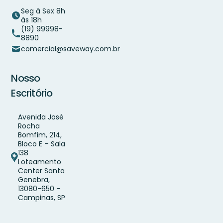
Seg à Sex 8h
às 18h
(19) 99998-
8890
comercial@saveway.com.br
Nosso
Escritório
Avenida José
Rocha
Bomfim, 214,
Bloco E – Sala
138
Loteamento
Center Santa
Genebra,
13080-650 -
Campinas, SP