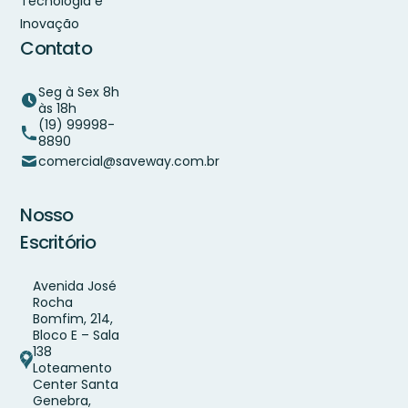
Tecnologia e
Inovação
Contato
Seg à Sex 8h
às 18h
(19) 99998-
8890
comercial@saveway.com.br
Nosso
Escritório
Avenida José
Rocha
Bomfim, 214,
Bloco E – Sala
138
Loteamento
Center Santa
Genebra,