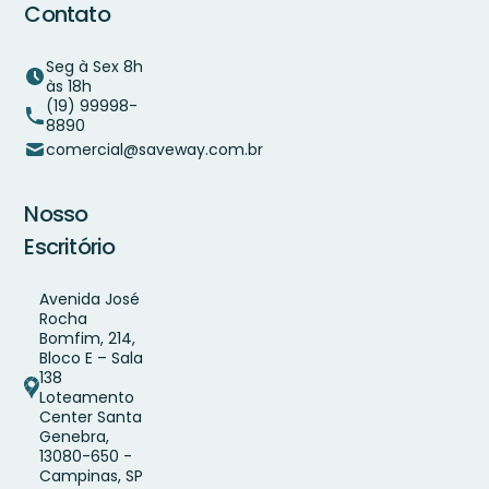
Contato
Seg à Sex 8h
às 18h
(19) 99998-
8890
comercial@saveway.com.br
Nosso
Escritório
Avenida José
Rocha
Bomfim, 214,
Bloco E – Sala
138
Loteamento
Center Santa
Genebra,
13080-650 -
Campinas, SP