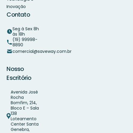
Inovação
Contato
Seg à Sex 8h
às 18h
(19) 99998-
8890
comercial@saveway.com.br
Nosso
Escritório
Avenida José
Rocha
Bomfim, 214,
Bloco E – Sala
138
Loteamento
Center Santa
Genebra,