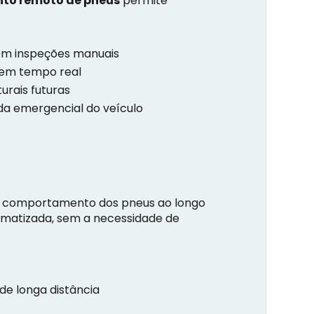
to remoto de pneus
permite
em inspeções manuais
s em tempo real
urais futuras
ada emergencial do veículo
o comportamento dos pneus ao longo
omatizada, sem a necessidade de
e longa distância