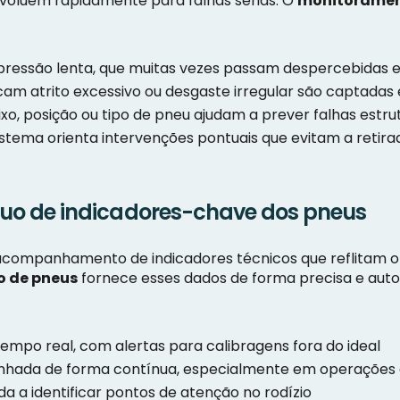
evoluem rapidamente para falhas sérias. O
monitoramen
pressão lenta, que muitas vezes passam despercebidas 
cam atrito excessivo ou desgaste irregular são captada
, posição ou tipo de pneu ajudam a prever falhas estrut
 sistema orienta intervenções pontuais que evitam a retir
o de indicadores-chave dos pneus
acompanhamento de indicadores técnicos que reflitam 
 de pneus
fornece esses dados de forma precisa e aut
empo real, com alertas para calibragens fora do ideal
hada de forma contínua, especialmente em operações d
a a identificar pontos de atenção no rodízio