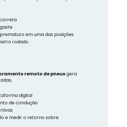
ncorreta
sgaste
te prematuro em uma das posições
ômetro rodado
oramento remoto de pneus
gera
tadas.
taforma digital
mento de condução
rtivas
o e medir o retorno sobre