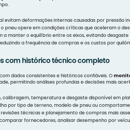
mpo.
al evitam deformações internas causadas por pressão i
 o pneu opere em condições críticas que aceleram o de
 a manter o equilíbrio entre os eixos, evitando desgas
a, reduzindo a frequência de compras e os custos por quil
 com histórico técnico completo
com dados consistentes e históricos confiáveis. O
monit
ade, permitindo análises profundas e decisões mais acer
o, calibragem, temperatura e desgaste disponível em pla
 falha por tipo de terreno, modelo de pneu ou comporta
as, revisões técnicas e planejamento de compras mais asse
omparar fornecedores, analisar desempenho por veícul