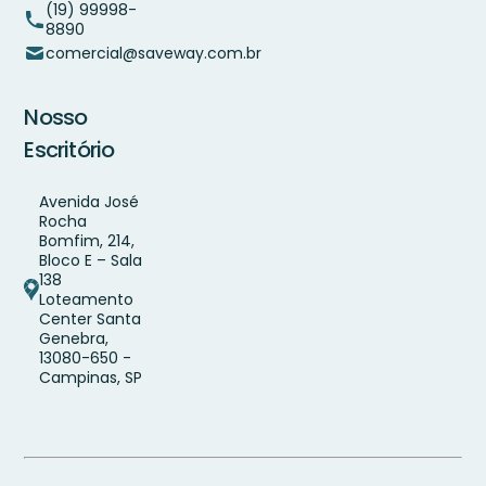
(19) 99998-
8890
comercial@saveway.com.br
Nosso
Escritório
Avenida José
Rocha
Bomfim, 214,
Bloco E – Sala
138
Loteamento
Center Santa
Genebra,
13080-650 -
Campinas, SP