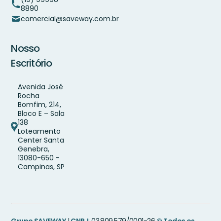
8890
comercial@saveway.com.br
Nosso
Escritório
Avenida José
Rocha
Bomfim, 214,
Bloco E – Sala
138
Loteamento
Center Santa
Genebra,
13080-650 -
Campinas, SP
Grupo SAVEWAY
|
CNPJ
: 03.809.579/0001-26
© Todos os