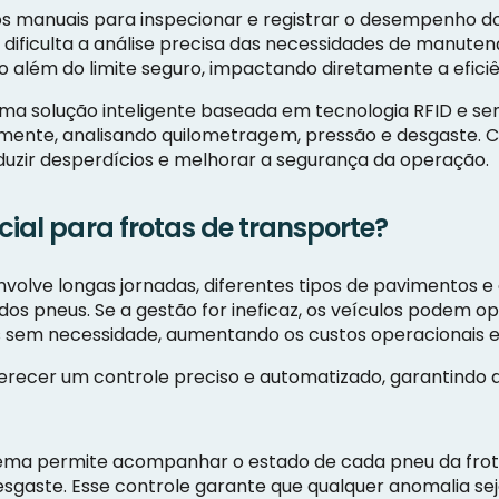
dos manuais para inspecionar e registrar o desempenho 
 dificulta a análise precisa das necessidades de manutenç
o além do limite seguro, impactando diretamente a efici
uma solução inteligente baseada em tecnologia RFID e s
lmente, analisando quilometragem, pressão e desgaste. 
duzir desperdícios e melhorar a segurança da operação.
cial para frotas de transporte?
volve longas jornadas, diferentes tipos de pavimentos e 
dos pneus. Se a gestão for ineficaz, os veículos podem 
sem necessidade, aumentando os custos operacionais e o
ferecer um controle preciso e automatizado, garantindo 
ema permite acompanhar o estado de cada pneu da frot
sgaste. Esse controle garante que qualquer anomalia sej