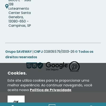
Bloco E – Sala
138
Loteamento
Center Santa
Genebra,
13080-650 -
Campinas, SP
Grupo SAVEWAY
|
CNPJ
: 03.809.579/0001-26
© Todos os
direitos reservados
Cookies.
Este site utiliza cookies para te proporcionar uma
melhor experiência. Ao continuar navegando, você
aceita nossa
Política de Privacidade
OK