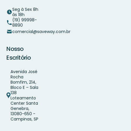
Seg à Sex 8h
às 18h
(19) 99998-
8890
comercial@saveway.com.br
Nosso
Escritório
Avenida José
Rocha
Bomfim, 214,
Bloco E – Sala
138
Loteamento
Center Santa
Genebra,
13080-650 -
Campinas, SP