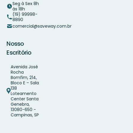
Seg à Sex 8h
às 18h
(19) 99998-
8890
comercial@saveway.com.br
Nosso
Escritório
Avenida José
Rocha
Bomfim, 214,
Bloco E – Sala
138
Loteamento
Center Santa
Genebra,
13080-650 -
Campinas, SP