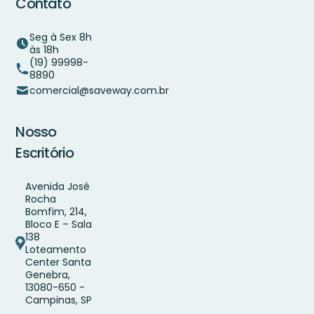
Contato
Seg à Sex 8h
às 18h
(19) 99998-
8890
comercial@saveway.com.br
Nosso
Escritório
Avenida José
Rocha
Bomfim, 214,
Bloco E – Sala
138
Loteamento
Center Santa
Genebra,
13080-650 -
Campinas, SP