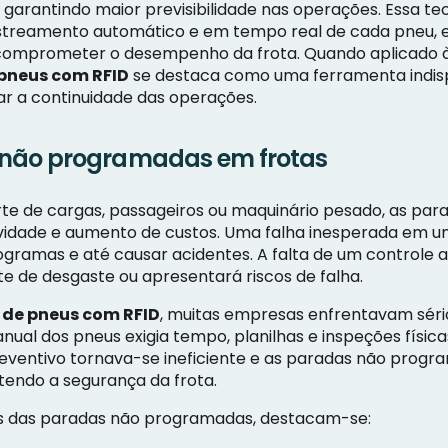
e garantindo maior previsibilidade nas operações. Essa te
rastreamento automático e em tempo real de cada pneu, 
comprometer o desempenho da frota. Quando aplicado 
pneus com RFID
se destaca como uma ferramenta indis
rar a continuidade das operações.
 não programadas em frotas
e de cargas, passageiros ou maquinário pesado, as pa
tividade e aumento de custos. Uma falha inesperada em
gramas e até causar acidentes. A falta de um controle au
te de desgaste ou apresentará riscos de falha.
de pneus com RFID
, muitas empresas enfrentavam sério
 dos pneus exigia tempo, planilhas e inspeções físic
reventivo tornava-se ineficiente e as paradas não progr
endo a segurança da frota.
vos das paradas não programadas, destacam-se: