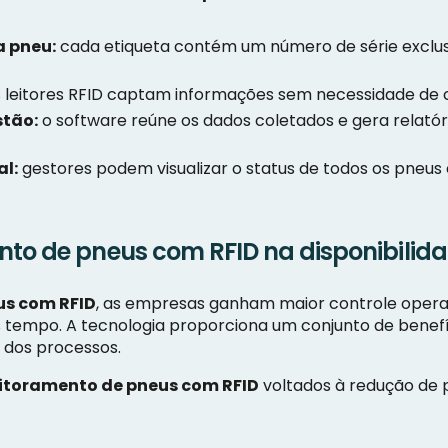
a pneu:
cada etiqueta contém um número de série exclusi
 leitores RFID captam informações sem necessidade de co
stão:
o software reúne os dados coletados e gera relató
l:
gestores podem visualizar o status de todos os pneu
to de pneus com RFID na disponibilida
s com RFID
, as empresas ganham maior controle opera
 tempo. A tecnologia proporciona um conjunto de benefí
a dos processos.
toramento de pneus com RFID
voltados à redução de