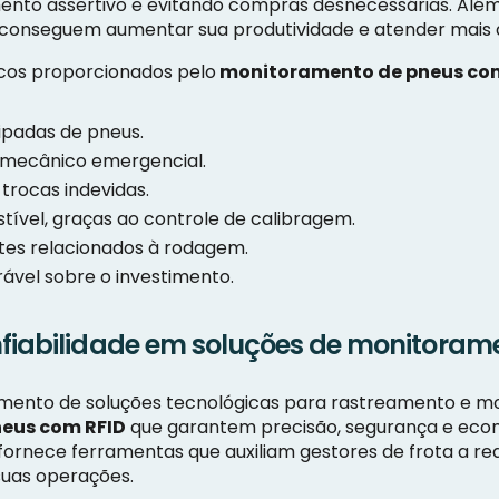
to assertivo e evitando compras desnecessárias. Além 
s conseguem aumentar sua produtividade e atender mais 
icos proporcionados pelo
monitoramento de pneus co
ipadas de pneus.
 mecânico emergencial.
trocas indevidas.
ível, graças ao controle de calibragem.
tes relacionados à rodagem.
ável sobre o investimento.
nfiabilidade em soluções de monitoram
imento de soluções tecnológicas para rastreamento e m
eus com RFID
que garantem precisão, segurança e eco
fornece ferramentas que auxiliam gestores de frota a r
uas operações.