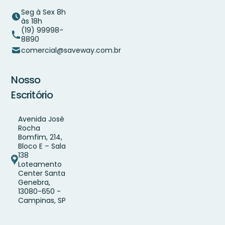
Seg à Sex 8h
às 18h
(19) 99998-
8890
comercial@saveway.com.br
Nosso
Escritório
Avenida José
Rocha
Bomfim, 214,
Bloco E – Sala
138
Loteamento
Center Santa
Genebra,
13080-650 -
Campinas, SP