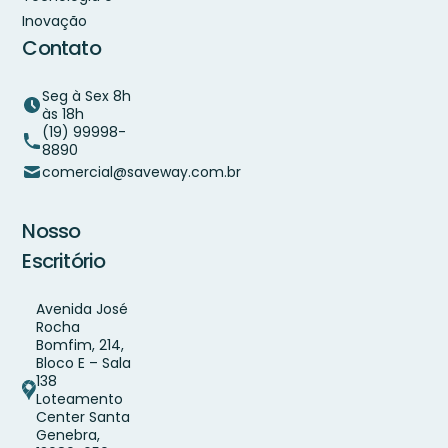
Inovação
Contato
Seg à Sex 8h
às 18h
(19) 99998-
8890
comercial@saveway.com.br
Nosso
Escritório
Avenida José
Rocha
Bomfim, 214,
Bloco E – Sala
138
Loteamento
Center Santa
Genebra,