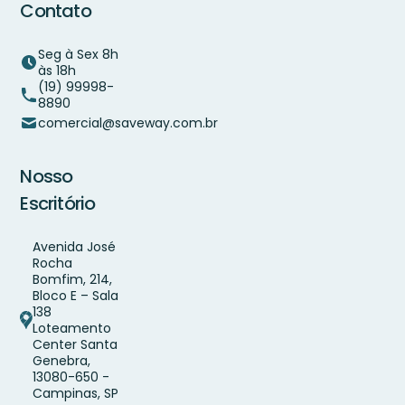
Contato
Seg à Sex 8h
às 18h
(19) 99998-
8890
comercial@saveway.com.br
Nosso
Escritório
Avenida José
Rocha
Bomfim, 214,
Bloco E – Sala
138
Loteamento
Center Santa
Genebra,
13080-650 -
Campinas, SP