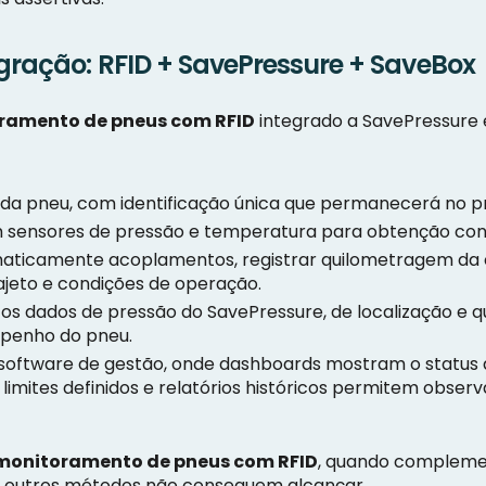
gração: RFID + SavePressure + SaveBox
ramento de pneus com RFID
integrado a SavePressure 
da pneu, com identificação única que permanecerá no pne
sensores de pressão e temperatura para obtenção cons
aticamente acoplamentos, registrar quilometragem da c
rajeto e condições de operação.
os dados de pressão do SavePressure, de localização e
penho do pneu.
 software de gestão, onde dashboards mostram o status 
limites definidos e relatórios históricos permitem obser
monitoramento de pneus com RFID
, quando compleme
que outros métodos não conseguem alcançar.