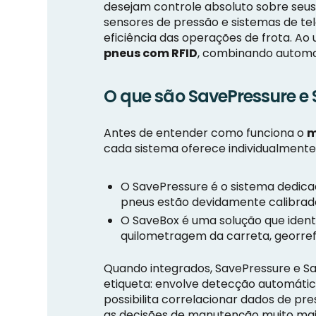
desejam controle absoluto sobre seus
sensores de pressão e sistemas de tele
eficiência das operações de frota. A
pneus com RFID
, combinando automaç
O que são SavePressure e
Antes de entender como funciona o
m
cada sistema oferece individualment
O SavePressure é o sistema dedic
pneus estão devidamente calibra
O SaveBox é uma solução que ident
quilometragem da carreta, georref
Quando integrados, SavePressure e 
etiqueta: envolve detecção automátic
possibilita correlacionar dados de pr
as decisões de manutenção muito mais