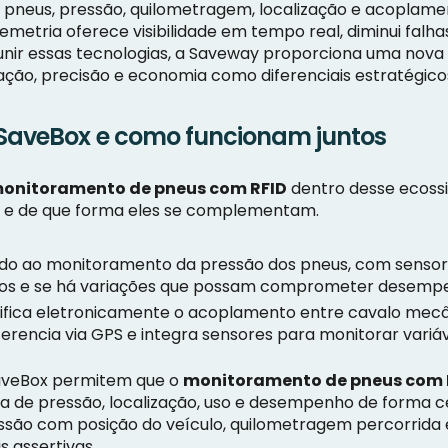
 pneus, pressão, quilometragem, localização e acoplamen
metria oferece visibilidade em tempo real, diminui falhas
o unir essas tecnologias, a Saveway proporciona uma nov
ão, precisão e economia como diferenciais estratégico
 SaveBox e como funcionam juntos
onitoramento de pneus com RFID
dentro desse ecoss
e e de que forma eles se complementam.
ado ao monitoramento da pressão dos pneus, com sensor
dos e se há variações que possam comprometer desempe
ifica eletronicamente o acoplamento entre cavalo mecân
erencia via GPS e integra sensores para monitorar variá
SaveBox permitem que o
monitoramento de pneus com 
a de pressão, localização, uso e desempenho de forma c
essão com posição do veículo, quilometragem percorrida 
 assertivas.