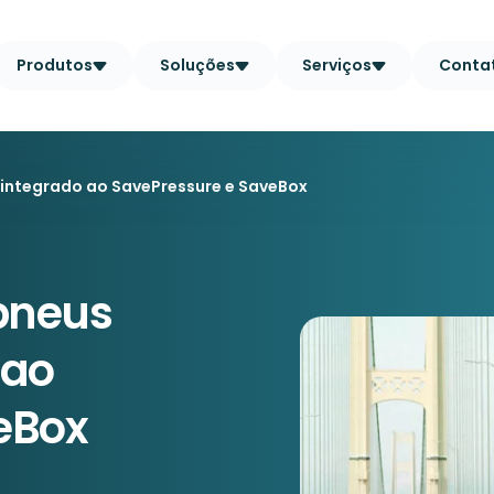
Produtos
Soluções
Serviços
Conta
integrado ao SavePressure e SaveBox
pneus
 ao
eBox