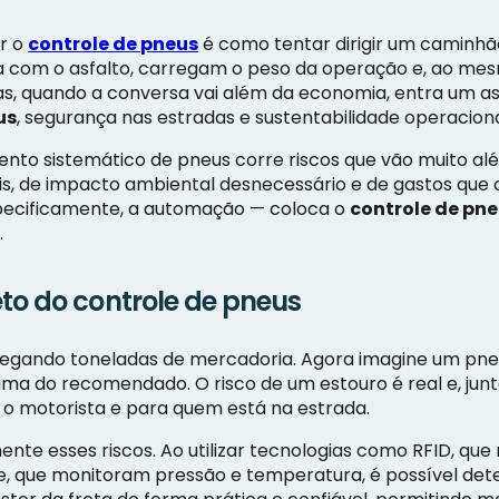
ir o
controle de pneus
é como tentar dirigir um caminhã
ta com o asfalto, carregam o peso da operação e, ao m
Mas, quando a conversa vai além da economia, entra um a
us
, segurança nas estradas e sustentabilidade operaciona
to sistemático de pneus corre riscos que vão muito a
is, de impacto ambiental desnecessário e de gastos que
specificamente, a automação — coloca o
controle de pn
.
to do controle de pneus
egando toneladas de mercadoria. Agora imagine um pne
ima do recomendado. O risco de um estouro é real e, jun
a o motorista e para quem está na estrada.
nte esses riscos. Ao utilizar tecnologias como RFID, que r
e, que monitoram pressão e temperatura, é possível det