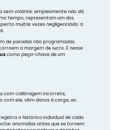
o sem volante: simplesmente não dá.
esmo tempo, representam um dos
specto muitas vezes negligenciado: a
l.
lém de paradas não programadas.
 corroem a margem de lucro. É nesse
eus
como peça-chave de um
u com calibragem incorreta,
to com ele, vêm danos à carga, ao
egistra o histórico individual de cada
ectar anomalias antes que se tornem