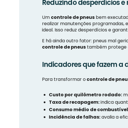
Reduzindo desperdícios e 
Um
controle de pneus
bem executado
realizar manutenções programadas, e
ideal. Isso reduz desperdícios e gar
E há ainda outro fator: pneus mal ger
controle de pneus
também protege o 
Indicadores que fazem a 
Para transformar o
controle de pneu
Custo por quilômetro rodado:
me
Taxa de recapagem:
indica quan
Consumo médio de combustível
Incidência de falhas:
avalia a ef