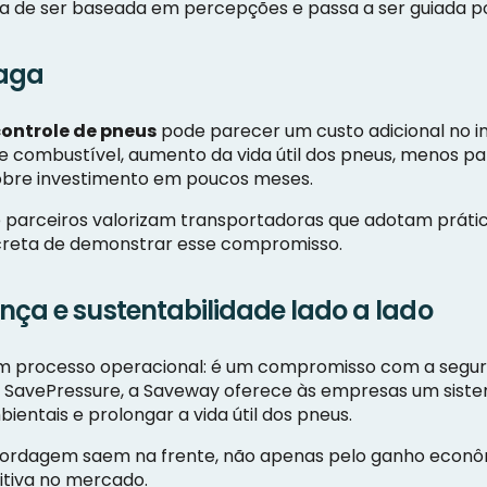
a de ser baseada em percepções e passa a ser guiada po
paga
controle de pneus
pode parecer um custo adicional no i
combustível, aumento da vida útil dos pneus, menos p
obre investimento em poucos meses.
s e parceiros valorizam transportadoras que adotam práti
reta de demonstrar esse compromisso.
nça e sustentabilidade lado a lado
m processo operacional: é um compromisso com a seguran
 SavePressure, a Saveway oferece às empresas um siste
ientais e prolongar a vida útil dos pneus.
ordagem saem na frente, não apenas pelo ganho econô
tiva no mercado.