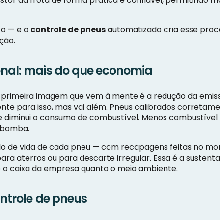
tor da frota de forma prática e confiável, permitindo 
to — e o
controle de pneus
automatizado cria esse proc
ção.
onal: mais do que economia
a primeira imagem que vem à mente é a redução da emiss
ente para isso, mas vai além. Pneus calibrados correta
e diminui o consumo de combustível. Menos combustível 
a bomba.
ciclo de vida de cada pneu — com recapagens feitas no 
ara aterros ou para descarte irregular. Essa é a sustent
 o caixa da empresa quanto o meio ambiente.
ontrole de pneus