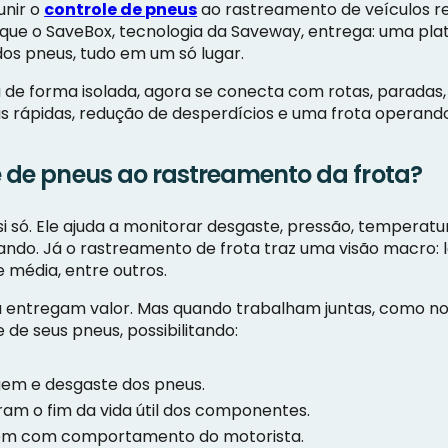
unir o
controle de pneus
ao rastreamento de veículos r
o que o SaveBox, tecnologia da Saveway, entrega: uma pl
os pneus, tudo em um só lugar.
ta de forma isolada, agora se conecta com rotas, parad
s rápidas, redução de desperdícios e uma frota operando 
le de pneus ao rastreamento da frota?
si só. Ele ajuda a monitorar desgaste, pressão, temperat
do. Já o rastreamento de frota traz uma visão macro: l
 média, entre outros.
 entregam valor. Mas quando trabalham juntas, como no
de seus pneus, possibilitando:
gem e desgaste dos pneus.
eram o fim da vida útil dos componentes.
gem com comportamento do motorista.