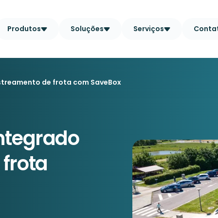
Produtos
Soluções
Serviços
Conta
astreamento de frota com SaveBox
integrado
frota