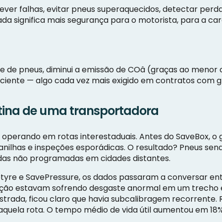
prever falhas, evitar pneus superaquecidos, detectar pe
da significa mais segurança para o motorista, para a carg
e de pneus, diminui a emissão de COâ (graças ao menor
iente — algo cada vez mais exigido em contratos com 
tina de uma transportadora
perando em rotas interestaduais. Antes do SaveBox, o 
anilhas e inspeções esporádicas. O resultado? Pneus sen
das não programadas em cidades distantes.
tyre e SavePressure, os dados passaram a conversar ent
tração estavam sofrendo desgaste anormal em um trecho e
trada, ficou claro que havia subcalibragem recorrente. 
quela rota. O tempo médio de vida útil aumentou em 18%