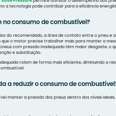
o
Save Pressure
permite otimizar o desempenho dos pne
o a tecnologia pode contribuir para a eficiência energéti
 no consumo de combustível?
ixo do recomendado, a área de contato entre o pneu e a
om que o motor precise trabalhar mais para manter a m
 pneus com pressão inadequada têm maior desgaste, o qu
ção e substituição.
adequada rolam de forma mais eficiente, diminuindo a re
combustível.
da a reduzir o consumo de combustível
sível manter a pressão dos pneus dentro dos níveis idea