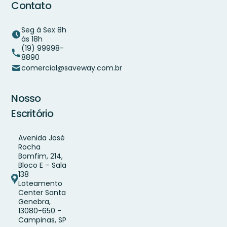
Contato
Seg à Sex 8h
às 18h
(19) 99998-
8890
comercial@saveway.com.br
Nosso
Escritório
Avenida José
Rocha
Bomfim, 214,
Bloco E – Sala
138
Loteamento
Center Santa
Genebra,
13080-650 -
Campinas, SP