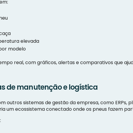
rem:
pneu
rcaça
peratura elevada
 por modelo
tempo real, com gráficos, alertas e comparativos que aj
as de manutenção e logística
com outros sistemas de gestão da empresa, como ERPs, 
cria um ecossistema conectado onde os pneus fazem parte
: