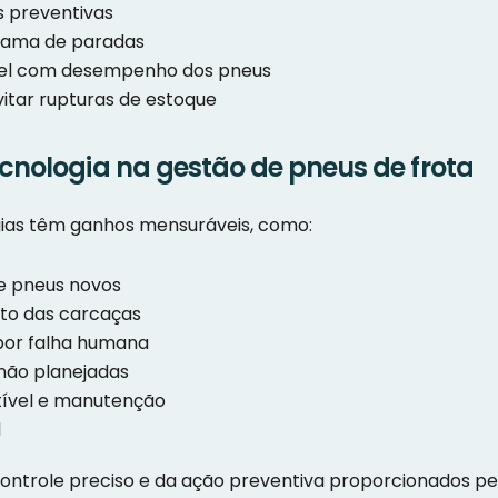
s preventivas
rama de paradas
vel com desempenho dos pneus
itar rupturas de estoque
ecnologia na gestão de pneus de frota
ias têm ganhos mensuráveis, como:
e pneus novos
to das carcaças
por falha humana
não planejadas
tível e manutenção
l
ontrole preciso e da ação preventiva proporcionados pel