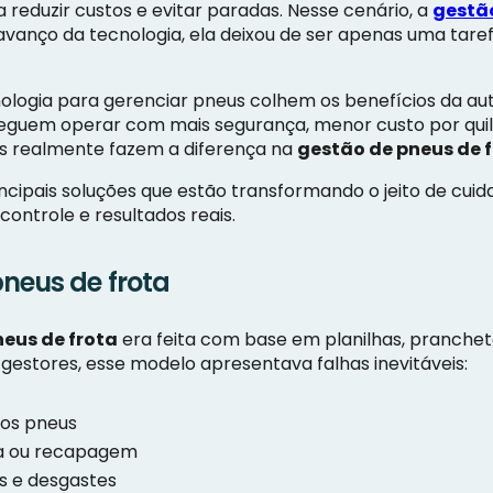
reduzir custos e evitar paradas. Nesse cenário, a
gestão
anço da tecnologia, ela deixou de ser apenas uma taref
logia para gerenciar pneus colhem os benefícios da auto
seguem operar com mais segurança, menor custo por qui
gias realmente fazem a diferença na
gestão de pneus de 
incipais soluções que estão transformando o jeito de cu
ontrole e resultados reais.
neus de frota
eus de frota
era feita com base em planilhas, pranchetas
stores, esse modelo apresentava falhas inevitáveis:
 dos pneus
ca ou recapagem
es e desgastes