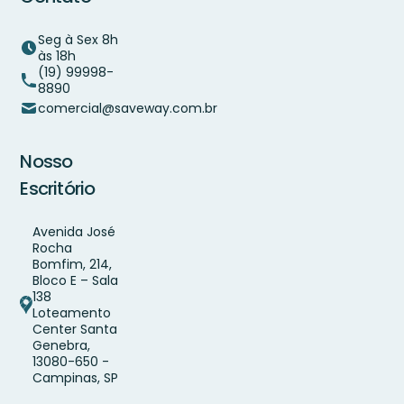
Seg à Sex 8h
às 18h
(19) 99998-
8890
comercial@saveway.com.br
Nosso
Escritório
Avenida José
Rocha
Bomfim, 214,
Bloco E – Sala
138
Loteamento
Center Santa
Genebra,
13080-650 -
Campinas, SP