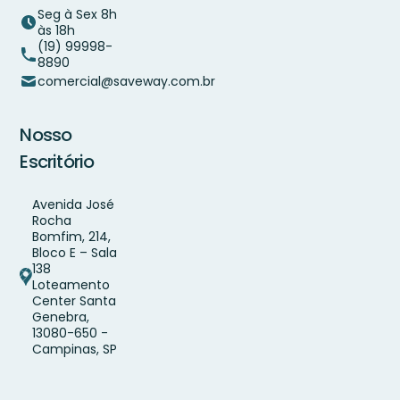
Seg à Sex 8h
às 18h
(19) 99998-
8890
comercial@saveway.com.br
Nosso
Escritório
Avenida José
Rocha
Bomfim, 214,
Bloco E – Sala
138
Loteamento
Center Santa
Genebra,
13080-650 -
Campinas, SP